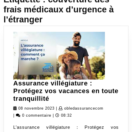
frais médicaux d’urgence à
l’étranger
Assurance villégiature :
Protégez vos vacances en toute
Assurance
tranquillité
villégiature
08
obledassuran
08 novembre 2023
|
obledassurancecom
:
novembre
|
0 commentaire
|
08:32
Protégez
2023
L’assurance villégiature : Protégez vos
vos