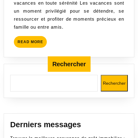
vacances en toute sérénité Les vacances sont
vacances
un moment privilégié pour se détendre, se
en
ressourcer et profiter de moments précieux en
toute
famille ou entre amis.
tranquillité
READ
READ MORE
MORE
Rechercher
Rechercher
Derniers messages