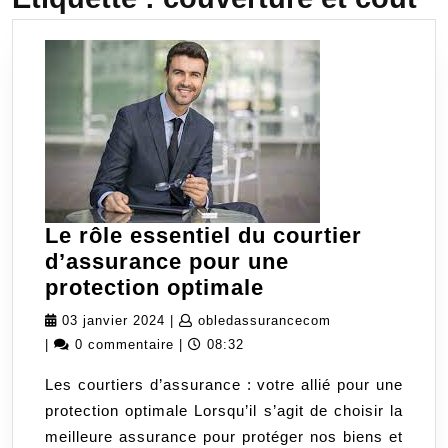
Le rôle essentiel du courtier
d’assurance pour une
Le
protection optimale
rôle
03
obledassurancec
03 janvier 2024
|
obledassurancecom
essentiel
janvier
|
0 commentaire
|
08:32
du
2024
Les courtiers d’assurance : votre allié pour une
courtier
protection optimale Lorsqu’il s’agit de choisir la
d’assurance
meilleure assurance pour protéger nos biens et
pour