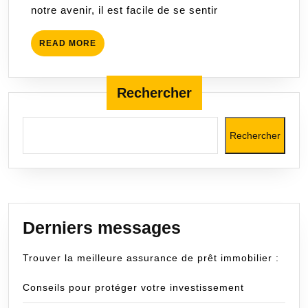
notre avenir, il est facile de se sentir
une
protection
READ
READ MORE
optimale
MORE
Rechercher
Rechercher
Derniers messages
Trouver la meilleure assurance de prêt immobilier :
Conseils pour protéger votre investissement