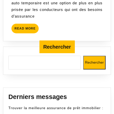
auto temporaire est une option de plus en plus
Flexible
prisée par les conducteurs qui ont des besoins
pour
d’assurance
vos
Besoins
READ
READ MORE
Ponctuels
MORE
Rechercher
Rechercher
Derniers messages
Trouver la meilleure assurance de prêt immobilier :