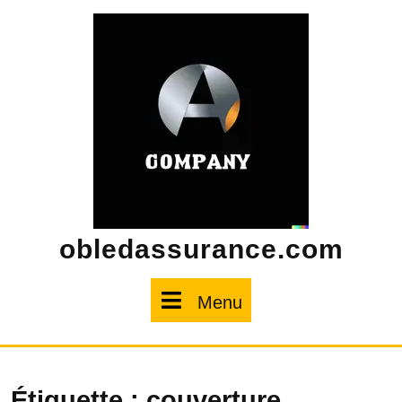
Skip
to
content
obledassurance.com
Menu
Menu
Étiquette :
couverture