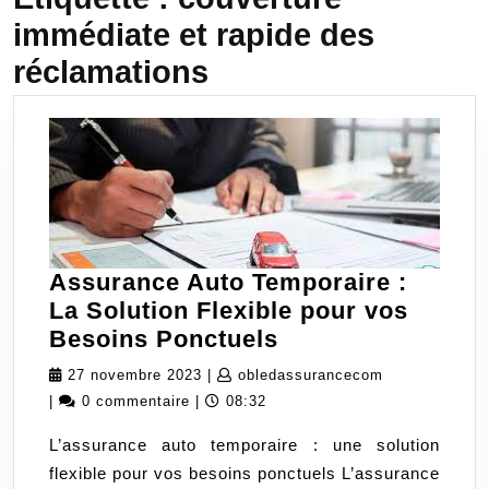
immédiate et rapide des
réclamations
Assurance Auto Temporaire :
La Solution Flexible pour vos
Assurance
Besoins Ponctuels
Auto
27
obledassuran
27 novembre 2023
|
obledassurancecom
Temporaire
novembre
|
0 commentaire
|
08:32
:
2023
L’assurance auto temporaire : une solution
La
flexible pour vos besoins ponctuels L’assurance
Solution