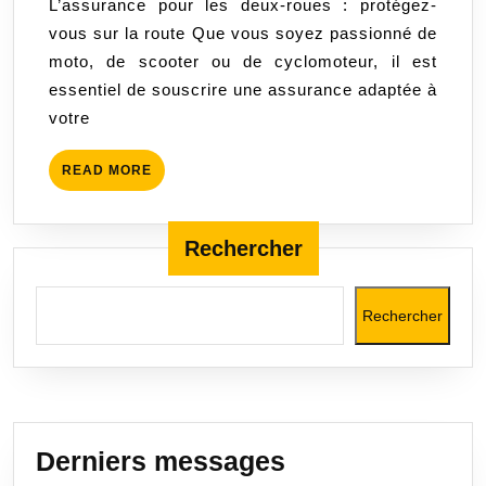
L’assurance pour les deux-roues : protégez-
Protége
vous sur la route Que vous soyez passionné de
vous
moto, de scooter ou de cyclomoteur, il est
Sur
essentiel de souscrire une assurance adaptée à
La
votre
Route
READ
READ MORE
MORE
Rechercher
Rechercher
Derniers messages