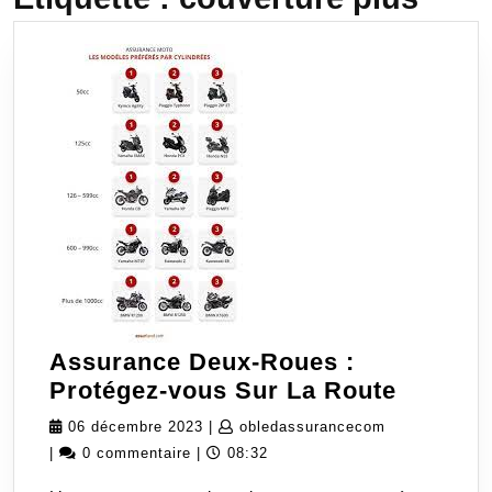
Assurance Deux-Roues :
Assura
Protégez-vous Sur La Route
Deux-
06
obledassuran
06 décembre 2023
|
obledassurancecom
Roues
décembre
|
0 commentaire
|
08:32
:
2023