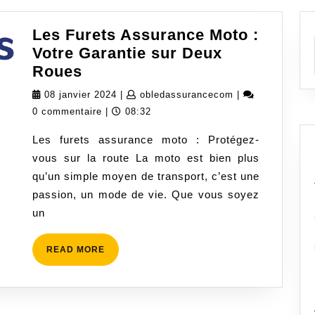
Les Furets Assurance Moto :
Votre Garantie sur Deux
Les
Roues
Furets
08
obledassurance
08 janvier 2024
|
obledassurancecom
|
Assurance
janvier
0 commentaire
|
08:32
Moto
2024
Les furets assurance moto : Protégez-
:
vous sur la route La moto est bien plus
Votre
qu’un simple moyen de transport, c’est une
Garantie
passion, un mode de vie. Que vous soyez
sur
un
Deux
Roues
READ
READ MORE
MORE