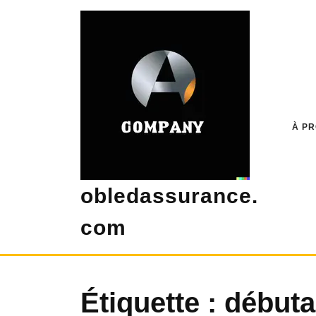
Skip
to
content
À P
obledassurance.
com
Étiquette :
débuta