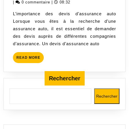
devis
mai
|
0 commentaire
|
08:32
d’assurance
2023
L’importance des devis d’assurance auto
auto
Lorsque vous êtes à la recherche d’une
:
assurance auto, il est essentiel de demander
Trouvez
des devis auprès de différentes compagnies
la
d’assurance. Un devis d’assurance auto
meilleure
offre
READ
READ MORE
pour
MORE
votre
véhicule
Rechercher
Rechercher