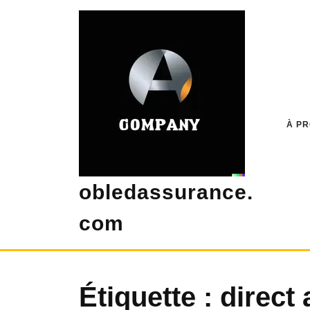
Skip
to
content
À P
obledassurance.
com
Étiquette :
direct