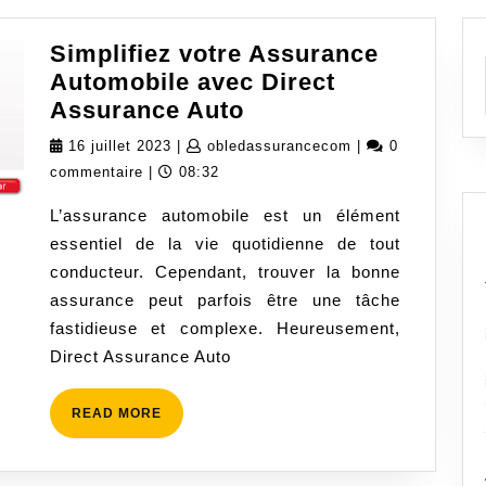
Simplifiez votre Assurance
Automobile avec Direct
Simplifiez
Assurance Auto
votre
16
obledassurancec
16 juillet 2023
|
obledassurancecom
|
0
Assurance
juillet
commentaire
|
08:32
Automobile
2023
L’assurance automobile est un élément
avec
essentiel de la vie quotidienne de tout
Direct
conducteur. Cependant, trouver la bonne
Assurance
assurance peut parfois être une tâche
Auto
fastidieuse et complexe. Heureusement,
Direct Assurance Auto
READ
READ MORE
MORE