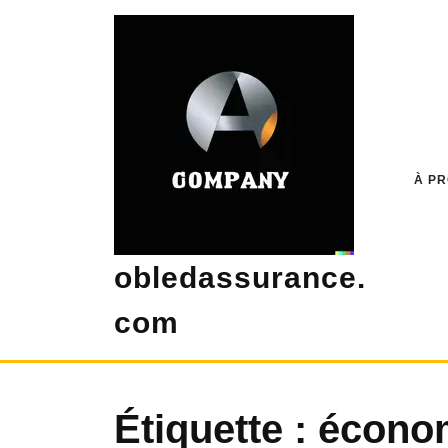
Skip
to
content
À P
obledassurance.
com
Étiquette :
économ