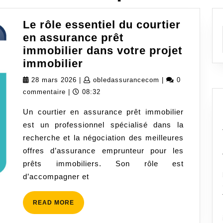
Le rôle essentiel du courtier
en assurance prêt
immobilier dans votre projet
Le
immobilier
rôle
28
obledassuranceco
28 mars 2026
|
obledassurancecom
|
0
essentiel
mars
commentaire
|
08:32
du
2026
Un courtier en assurance prêt immobilier
courtier
est un professionnel spécialisé dans la
en
recherche et la négociation des meilleures
assurance
offres d’assurance emprunteur pour les
prêt
prêts immobiliers. Son rôle est
immobilier
d’accompagner et
dans
votre
READ
READ MORE
projet
MORE
immobilier