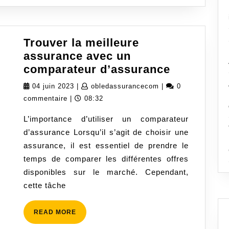
Trouver la meilleure
assurance avec un
Trouver
comparateur d’assurance
la
04
obledassurancecom
04 juin 2023
|
obledassurancecom
|
0
meilleure
juin
commentaire
|
08:32
assurance
2023
L’importance d’utiliser un comparateur
avec
d’assurance Lorsqu’il s’agit de choisir une
un
assurance, il est essentiel de prendre le
comparat
temps de comparer les différentes offres
d’assuran
disponibles sur le marché. Cependant,
cette tâche
READ
READ MORE
MORE