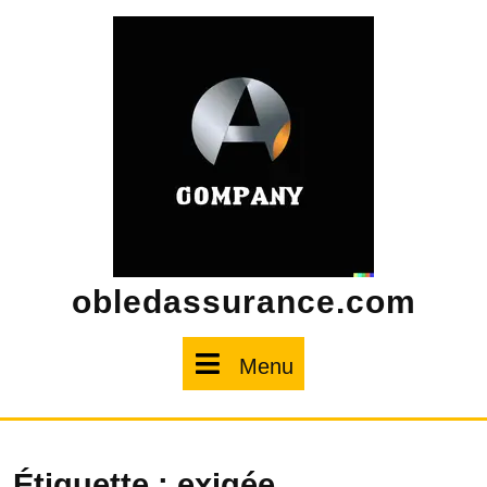
Skip
to
content
obledassurance.com
Menu
Menu
Étiquette :
exigée