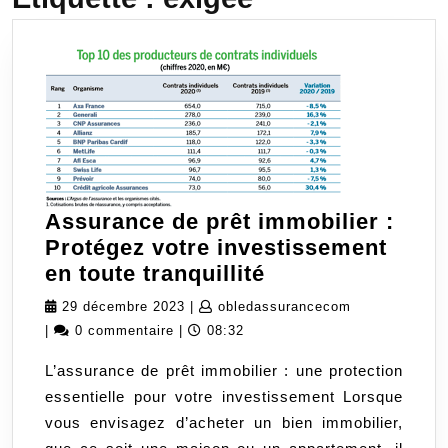
Assurance de prêt immobilier :
Protégez votre investissement
Assurance
en toute tranquillité
de
29
obledassuran
29 décembre 2023
|
obledassurancecom
prêt
décembre
|
0 commentaire
|
08:32
immobilier
2023
L’assurance de prêt immobilier : une protection
:
essentielle pour votre investissement Lorsque
Protégez
vous envisagez d’acheter un bien immobilier,
votre