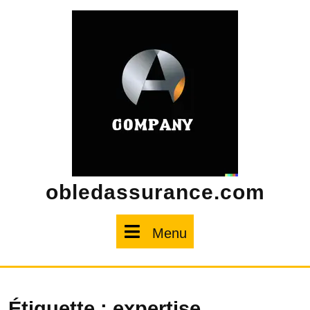
Skip
to
content
obledassurance.com
Menu
Menu
Étiquette :
expertise