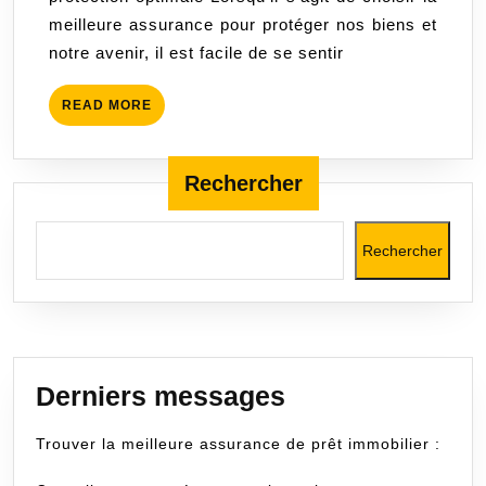
d’assurance
meilleure assurance pour protéger nos biens et
pour
notre avenir, il est facile de se sentir
une
protection
READ
READ MORE
optimale
MORE
Rechercher
Rechercher
Derniers messages
Trouver la meilleure assurance de prêt immobilier :