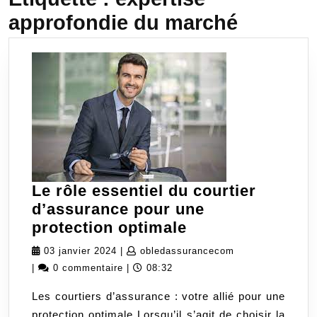
approfondie du marché
Le rôle essentiel du courtier
d’assurance pour une
Le
protection optimale
rôle
03
obledassurancec
03 janvier 2024
|
obledassurancecom
essentiel
janvier
|
0 commentaire
|
08:32
du
2024
Les courtiers d’assurance : votre allié pour une
courtier
protection optimale Lorsqu’il s’agit de choisir la