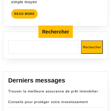
simple moyen
en
respec
READ
READ MORE
l’envi
MORE
!
Rechercher
Rechercher
Derniers messages
Trouver la meilleure assurance de prêt immobilier :
Conseils pour protéger votre investissement