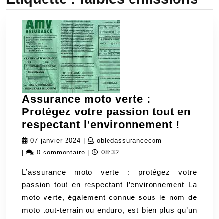
Assurance moto verte :
Protégez votre passion tout en
Assura
respectant l’environnement !
moto
07
obledassurancec
07 janvier 2024
|
obledassurancecom
verte
janvier
|
0 commentaire
|
08:32
:
2024
L’assurance moto verte : protégez votre
Protég
passion tout en respectant l’environnement La
votre
moto verte, également connue sous le nom de
passio
moto tout-terrain ou enduro, est bien plus qu’un
tout