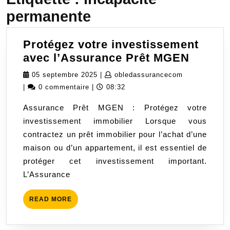
permanente
Protégez votre investissement
Protég
avec l’Assurance Prêt MGEN
votre
05
obledassura
05 septembre 2025
|
obledassurancecom
invest
septembre
|
0 commentaire
|
08:32
avec
2025
Assurance Prêt MGEN : Protégez votre
l’Assu
investissement immobilier Lorsque vous
Prêt
contractez un prêt immobilier pour l’achat d’une
MGEN
maison ou d’un appartement, il est essentiel de
protéger cet investissement important.
L’Assurance
READ
READ MORE
MORE