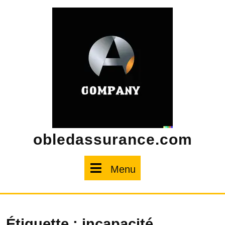
Skip
to
content
obledassurance.com
Menu
Menu
Étiquette :
incapacité