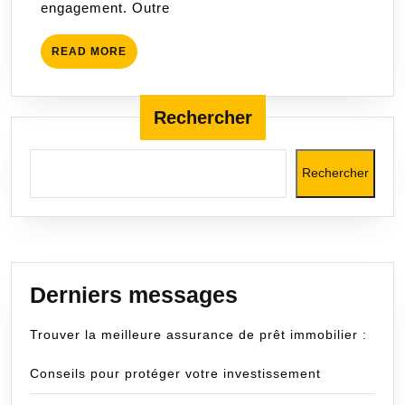
engagement. Outre
sécu
votr
READ
READ MORE
aven
MORE
fina
Rechercher
Rechercher
Derniers messages
Trouver la meilleure assurance de prêt immobilier :
Conseils pour protéger votre investissement