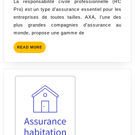
La responsabilité civile professionnelle (RC
AXA
Pro) est un type d’assurance essentiel pour les
:
entreprises de toutes tailles. AXA, l’une des
Protégez
plus grandes compagnies d’assurance au
Votre
monde, propose une gamme de
Entreprise
en
READ
READ MORE
Toute
MORE
Sérénité