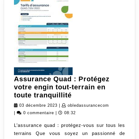
Assurance Quad : Protégez
votre engin tout-terrain en
Assurance
toute tranquillité
Quad
03
obledassuran
03 décembre 2023
|
obledassurancecom
:
décembre
|
0 commentaire
|
08:32
Protégez
2023
L’assurance quad : protégez-vous sur tous les
votre
terrains Que vous soyez un passionné de
engin