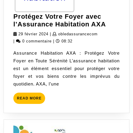
Protégez Votre Foyer avec
Protége
l’Assurance Habitation AXA
Votre
29
obledassurancec
29 février 2024
|
obledassurancecom
Foyer
février
|
0 commentaire
|
08:32
avec
2024
Assurance Habitation AXA : Protégez Votre
l’Assur
Foyer en Toute Sérénité L’assurance habitation
Habitati
est un élément essentiel pour protéger votre
AXA
foyer et vos biens contre les imprévus du
quotidien. AXA, l’une
READ
READ MORE
MORE