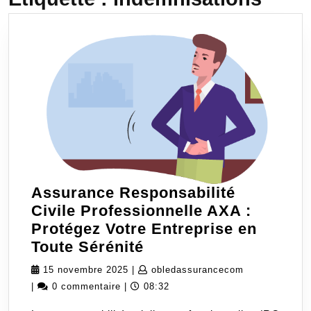
Assurance Responsabilité
Civile Professionnelle AXA :
Protégez Votre Entreprise en
Assurance
Toute Sérénité
Responsabilité
15
obledassuran
15 novembre 2025
|
obledassurancecom
Civile
novembre
|
0 commentaire
|
08:32
Professionnelle
2025