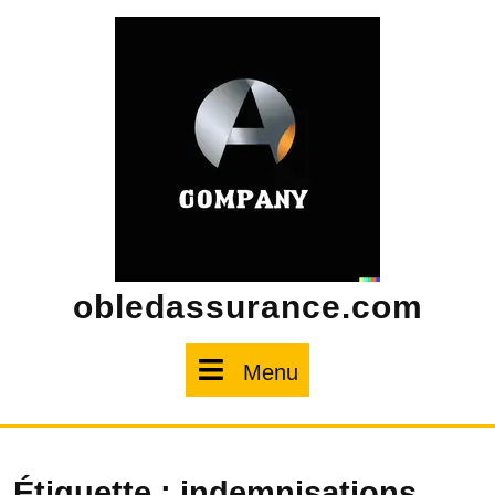
Skip
to
content
obledassurance.com
Menu
Menu
Étiquette :
indemnisations