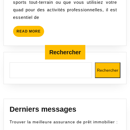
sports tout-terrain ou que vous utilisiez votre
tout-
quad pour des activités professionnelles, il est
terrain
essentiel de
en
toute
READ
READ MORE
tranquillité
MORE
Rechercher
Rechercher
Derniers messages
Trouver la meilleure assurance de prêt immobilier :