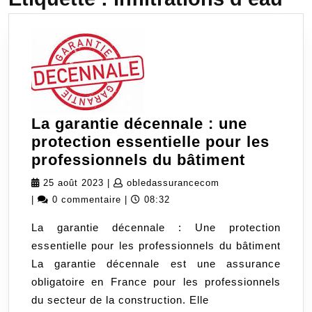
La garantie décennale : une
protection essentielle pour les
La
professionnels du bâtiment
garantie
25
obledassurancecom
25 août 2023
|
obledassurancecom
décenna
août
|
0 commentaire
|
08:32
:
2023
La garantie décennale : Une protection
une
essentielle pour les professionnels du bâtiment
protecti
La garantie décennale est une assurance
essentie
obligatoire en France pour les professionnels
pour
du secteur de la construction. Elle
les