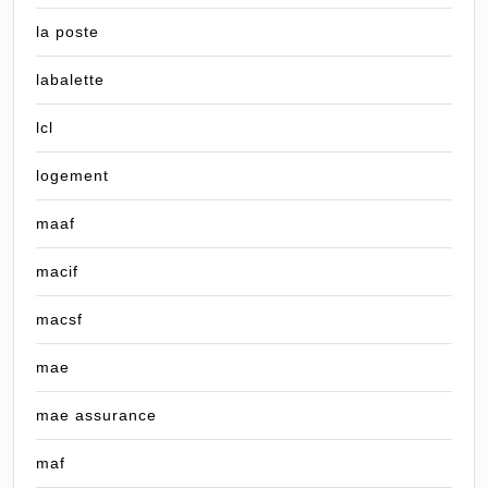
la poste
labalette
lcl
logement
maaf
macif
macsf
mae
mae assurance
maf