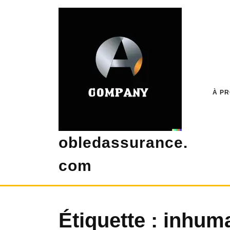
Skip
to
content
À P
obledassurance.
com
Étiquette :
inhuma