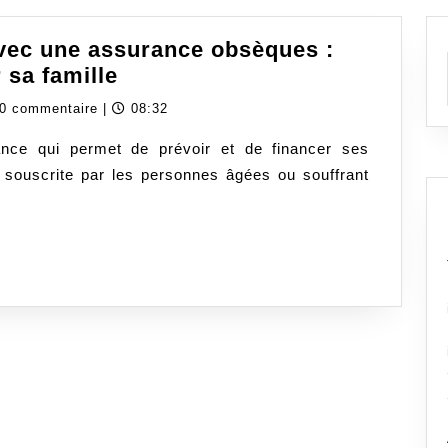
avec une assurance obsèques :
Anticiper
 sa famille
ses
dassurancecom
0 commentaire
|
08:32
funérailles
nce qui permet de prévoir et de financer ses
avec
t souscrite par les personnes âgées ou souffrant
une
assurance
obsèques
:
une
solution
pour
soulager
sa
famille