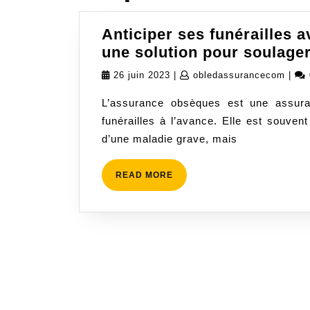
Anticiper ses funérailles 
une solution pour soulager
26
oble
26 juin 2023
|
obledassurancecom
|
juin
L’assurance obsèques est une assura
2023
funérailles à l’avance. Elle est souven
d’une maladie grave, mais
READ
READ MORE
MORE