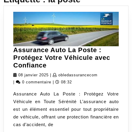
Assurance Auto La Poste :
Protégez Votre Véhicule avec
Assurance
Confiance
Auto
08
obledassurancec
08 janvier 2025
|
obledassurancecom
La
janvier
|
0 commentaire
|
08:32
Poste
2025
Assurance Auto La Poste : Protégez Votre
:
Véhicule en Toute Sérénité L’assurance auto
Protégez
est un élément essentiel pour tout propriétaire
Votre
de véhicule, offrant une protection financière en
Véhicule
cas d’accident, de
avec