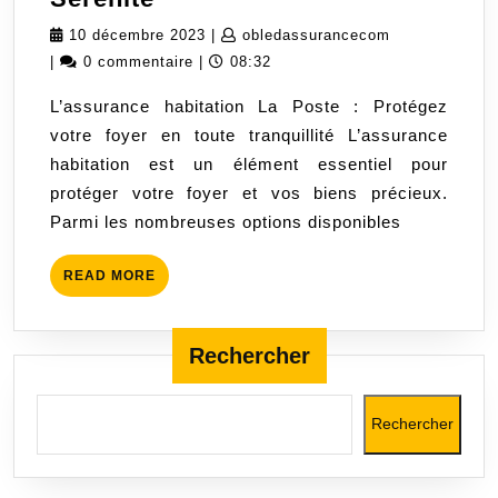
Habitation
10
obledassuran
10 décembre 2023
|
obledassurancecom
La
décembre
|
0 commentaire
|
08:32
Poste
2023
L’assurance habitation La Poste : Protégez
:
votre foyer en toute tranquillité L’assurance
Protégez
habitation est un élément essentiel pour
Votre
protéger votre foyer et vos biens précieux.
Foyer
Parmi les nombreuses options disponibles
en
Toute
READ
READ MORE
Sérénité
MORE
Rechercher
Rechercher