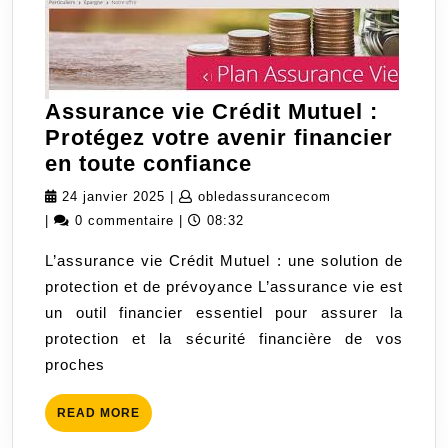
Assurance vie Crédit Mutuel :
Protégez votre avenir financier
Assurance
en toute confiance
vie
24
obledassurancec
24 janvier 2025
|
obledassurancecom
Crédit
janvier
|
0 commentaire
|
08:32
Mutuel
2025
L’assurance vie Crédit Mutuel : une solution de
:
protection et de prévoyance L’assurance vie est
Protégez
un outil financier essentiel pour assurer la
votre
protection et la sécurité financière de vos
avenir
proches
financier
en
READ
READ MORE
toute
MORE