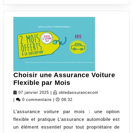
confiance
Choisir une Assurance Voiture
Choisir
Flexible par Mois
une
07
obledassurancec
07 janvier 2025
|
obledassurancecom
Assurance
janvier
|
0 commentaire
|
08:32
Voiture
2025
L’assurance voiture par mois : une option
Flexible
flexible et pratique L’assurance automobile est
par
un élément essentiel pour tout propriétaire de
Mois