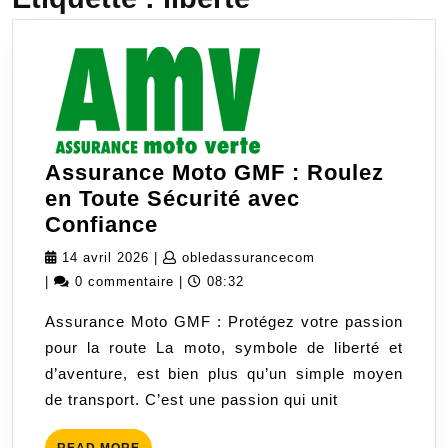
Assurance Moto GMF : Roulez
en Toute Sécurité avec
Assurance
Confiance
Moto
14
obledassurancecom
14 avril 2026
|
obledassurancecom
GMF
avril
|
0 commentaire
|
08:32
:
2026
Assurance Moto GMF : Protégez votre passion
Roulez
pour la route La moto, symbole de liberté et
en
d’aventure, est bien plus qu’un simple moyen
Toute
de transport. C’est une passion qui unit
Sécurité
avec
READ