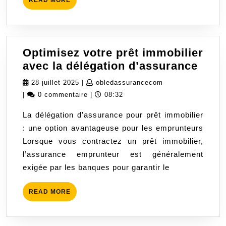
READ MORE
Confiance
MORE
Optimisez votre prêt immobilier
Opti
avec la délégation d’assurance
votr
28
obledassuranceco
28 juillet 2025
|
obledassurancecom
prêt
juillet
|
0 commentaire
|
08:32
immo
2025
La délégation d’assurance pour prêt immobilier
avec
: une option avantageuse pour les emprunteurs
la
Lorsque vous contractez un prêt immobilier,
délé
l’assurance emprunteur est généralement
d’as
exigée par les banques pour garantir le
READ
READ MORE
MORE