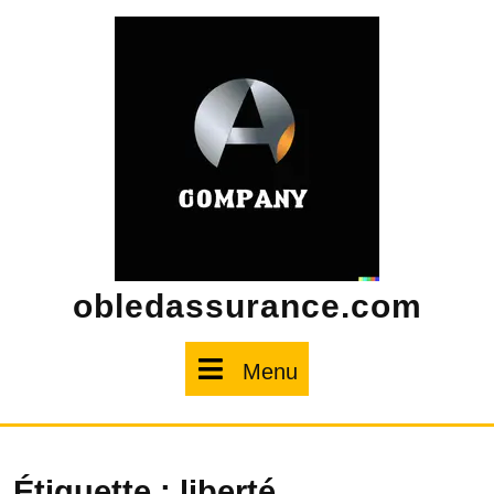
Skip
to
content
obledassurance.com
Menu
Menu
Étiquette :
liberté