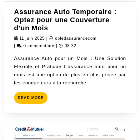
Assurance Auto Temporaire :
Optez pour une Couverture
Assurance
d’un Mois
Auto
11
obledassurancecom
11 juin 2025
|
obledassurancecom
Temporaire
juin
|
0 commentaire
|
08:32
:
2025
Assurance Auto pour un Mois : Une Solution
Optez
Flexible et Pratique L’assurance auto pour un
pour
mois est une option de plus en plus prisée par
une
les conducteurs à la recherche
Couverture
d’un
READ
READ MORE
Mois
MORE