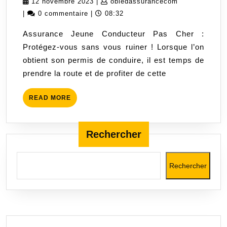
12
obledassuran
12 novembre 2023
|
obledassurancecom
Conducteur
novembre
|
0 commentaire
|
08:32
:
2023
Assurance Jeune Conducteur Pas Cher :
Trouver
Protégez-vous sans vous ruiner ! Lorsque l’on
une
obtient son permis de conduire, il est temps de
Protection
prendre la route et de profiter de cette
Abordable
et
READ
READ MORE
Pas
MORE
Cher
Rechercher
Rechercher