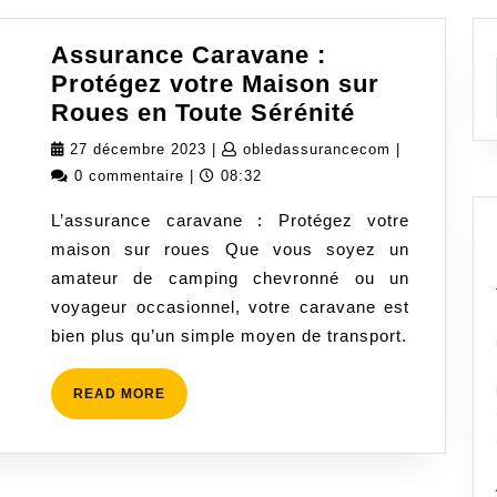
Assurance Caravane :
Protégez votre Maison sur
Assurance
Roues en Toute Sérénité
Caravane
27
obledassuran
27 décembre 2023
|
obledassurancecom
|
:
décembre
0 commentaire
|
08:32
Protégez
2023
L’assurance caravane : Protégez votre
votre
maison sur roues Que vous soyez un
Maison
amateur de camping chevronné ou un
sur
voyageur occasionnel, votre caravane est
Roues
bien plus qu’un simple moyen de transport.
en
Toute
READ
READ MORE
Sérénité
MORE