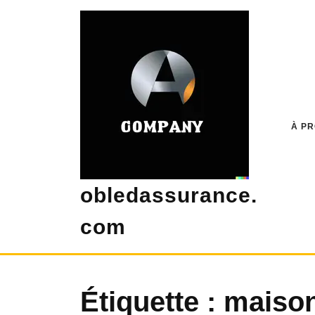
Skip
to
content
À P
obledassurance.
com
Étiquette :
maison