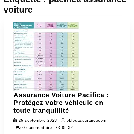
voiture
Assurance Voiture Pacifica :
Protégez votre véhicule en
Assurance
toute tranquillité
Voiture
25
obledassura
25 septembre 2023
|
obledassurancecom
Pacifica
septembre
|
0 commentaire
|
08:32
: