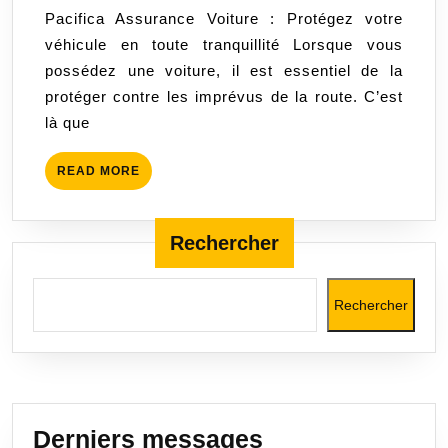
2023
Pacifica Assurance Voiture : Protégez votre
Protégez
véhicule en toute tranquillité Lorsque vous
votre
possédez une voiture, il est essentiel de la
véhicule
protéger contre les imprévus de la route. C’est
en
là que
toute
tranquillité
READ
READ MORE
MORE
Rechercher
Rechercher
Derniers messages