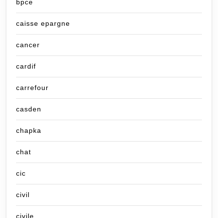
bpce
caisse epargne
cancer
cardif
carrefour
casden
chapka
chat
cic
civil
civile