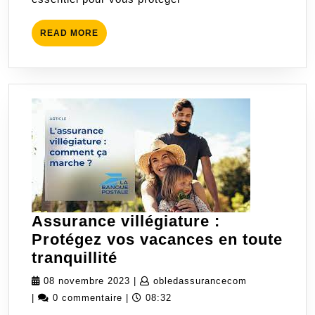
adaptée
READ
READ MORE
MORE
Assurance villégiature :
Protégez vos vacances en toute
Assurance
tranquillité
villégiature
08
obledassuran
08 novembre 2023
|
obledassurancecom
:
novembre
|
0 commentaire
|
08:32
Protégez
2023