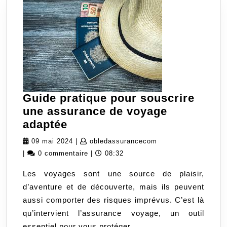
Guide pratique pour souscrire
une assurance de voyage
Guide
adaptée
pratique
09
obledassurancecom
09 mai 2024
|
obledassurancecom
pour
mai
|
0 commentaire
|
08:32
souscrire
2024
Les voyages sont une source de plaisir,
une
d’aventure et de découverte, mais ils peuvent
assurance
aussi comporter des risques imprévus. C’est là
de
qu’intervient l’assurance voyage, un outil
voyage
essentiel pour vous protéger