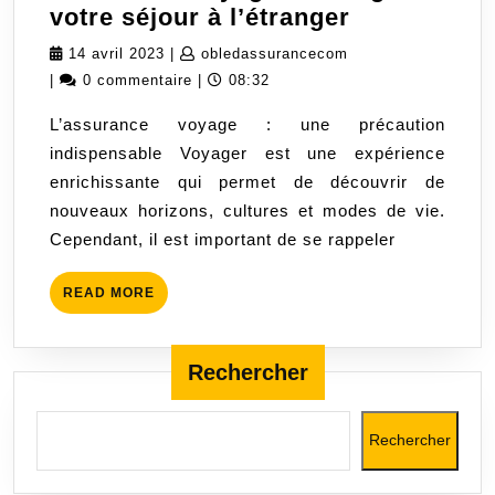
Assurance
votre séjour à l’étranger
voyage
14
obledassurancecom
14 avril 2023
|
obledassurancecom
:
avril
|
0 commentaire
|
08:32
Protégez
2023
L’assurance voyage : une précaution
votre
indispensable Voyager est une expérience
séjour
enrichissante qui permet de découvrir de
à
nouveaux horizons, cultures et modes de vie.
l’étranger
Cependant, il est important de se rappeler
READ
READ MORE
MORE
Rechercher
Rechercher