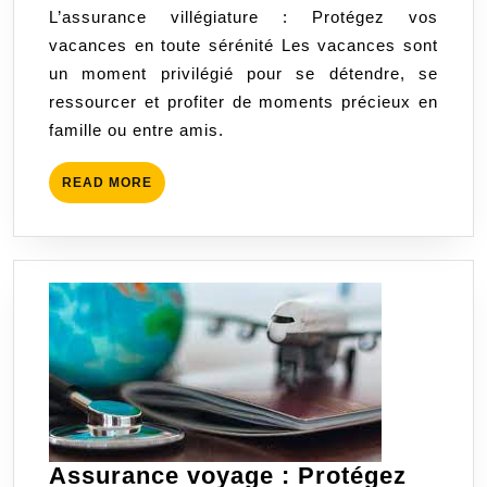
L’assurance villégiature : Protégez vos
vos
vacances en toute sérénité Les vacances sont
vacances
un moment privilégié pour se détendre, se
en
ressourcer et profiter de moments précieux en
toute
famille ou entre amis.
tranquillité
READ
READ MORE
MORE
Assurance voyage : Protégez