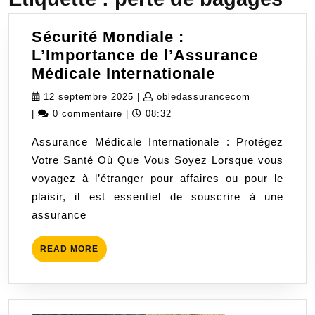
Sécurité Mondiale :
L’Importance de l’Assurance
Sécurité
Médicale Internationale
Mondiale
12
obledassura
12 septembre 2025
|
obledassurancecom
:
septembre
|
0 commentaire
|
08:32
L’Importanc
2025
Assurance Médicale Internationale : Protégez
de
Votre Santé Où Que Vous Soyez Lorsque vous
l’Assurance
voyagez à l’étranger pour affaires ou pour le
Médicale
plaisir, il est essentiel de souscrire à une
Internationa
assurance
READ
READ MORE
MORE