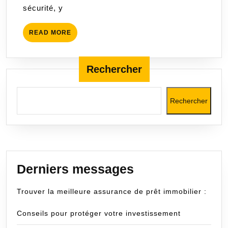
sécurité, y
voyages
READ
READ MORE
MORE
Rechercher
Rechercher
Derniers messages
Trouver la meilleure assurance de prêt immobilier :
Conseils pour protéger votre investissement