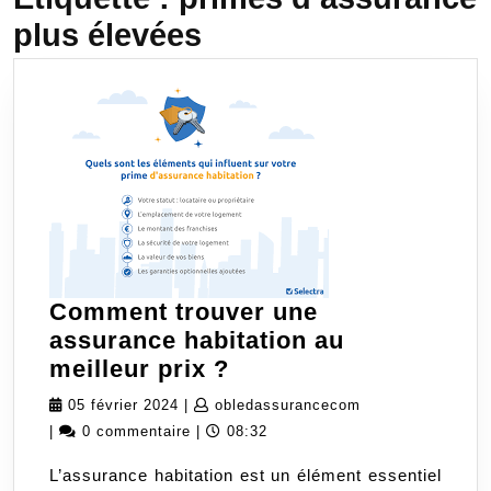
plus élevées
Comment trouver une
assurance habitation au
Comment
meilleur prix ?
trouver
05
obledassurancec
05 février 2024
|
obledassurancecom
une
février
|
0 commentaire
|
08:32
assurance
2024
L’assurance habitation est un élément essentiel
habitation