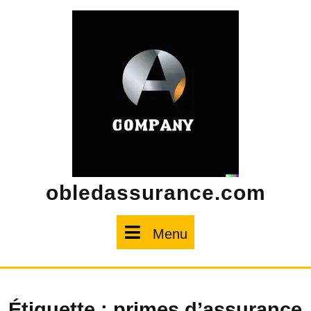
Skip
to
content
obledassurance.com
Menu
Menu
Étiquette :
primes d’assurance