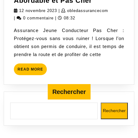
Assurance
Abordable et Pas Cher
Jeune
12
obledassuran
12 novembre 2023
|
obledassurancecom
Conducteur
novembre
|
0 commentaire
|
08:32
:
2023
Assurance Jeune Conducteur Pas Cher :
Trouver
Protégez-vous sans vous ruiner ! Lorsque l’on
une
obtient son permis de conduire, il est temps de
Protection
prendre la route et de profiter de cette
Abordable
et
READ
READ MORE
Pas
MORE
Cher
Rechercher
Rechercher