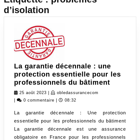
d’isolation
La garantie décennale : une
protection essentielle pour les
La
professionnels du bâtiment
garantie
25
obledassurancecom
25 août 2023
|
obledassurancecom
décenna
août
|
0 commentaire
|
08:32
:
2023
La garantie décennale : Une protection
une
essentielle pour les professionnels du bâtiment
protecti
La garantie décennale est une assurance
essentie
obligatoire en France pour les professionnels
pour