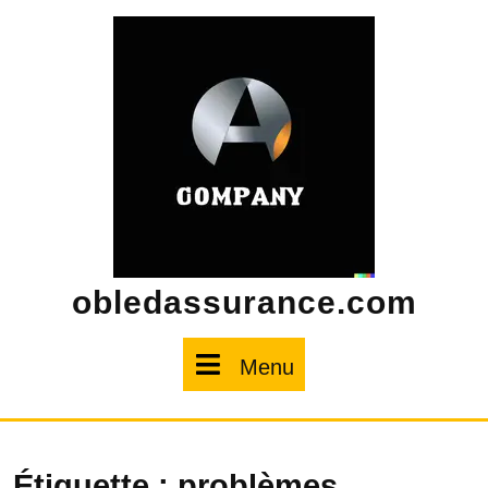
Skip
to
content
obledassurance.com
Menu
Menu
Étiquette :
problèmes