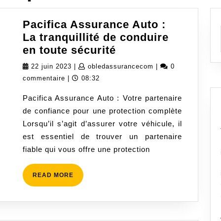
Pacifica Assurance Auto :
La tranquillité de conduire
Pacifica
en toute sécurité
Assurance
22
obledassurancecom
22 juin 2023
|
obledassurancecom
|
0
Auto
juin
commentaire
|
08:32
:
2023
Pacifica Assurance Auto : Votre partenaire
La
de confiance pour une protection complète
tranquillité
Lorsqu’il s’agit d’assurer votre véhicule, il
de
est essentiel de trouver un partenaire
conduire
fiable qui vous offre une protection
en
toute
READ
READ MORE
sécurité
MORE