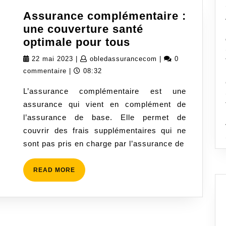
Assurance complémentaire :
une couverture santé
Assurance
optimale pour tous
complémentaire
22
obledassurancecom
22 mai 2023
|
obledassurancecom
|
0
:
mai
commentaire
|
08:32
une
2023
L’assurance complémentaire est une
couverture
assurance qui vient en complément de
santé
l’assurance de base. Elle permet de
optimale
couvrir des frais supplémentaires qui ne
pour
sont pas pris en charge par l’assurance de
tous
READ
READ MORE
MORE