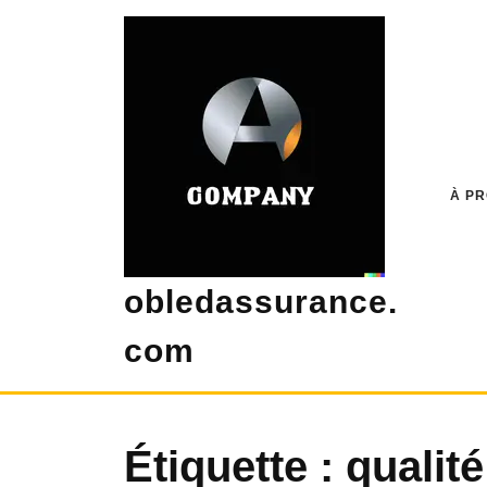
Skip
to
content
À P
obledassurance.
com
Étiquette :
qualit