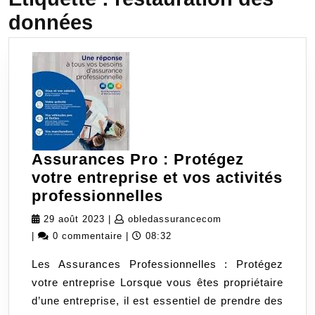
données
Assurances Pro : Protégez
votre entreprise et vos activités
Assurances
professionnelles
Pro
29
obledassurancecom
29 août 2023
|
obledassurancecom
:
août
|
0 commentaire
|
08:32
Protégez
2023
Les Assurances Professionnelles : Protégez
votre
votre entreprise Lorsque vous êtes propriétaire
entreprise
d’une entreprise, il est essentiel de prendre des
et