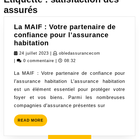
assurés
La MAIF : Votre partenaire de
confiance pour l’assurance
La
habitation
MAIF
24
obledassuranceco
24 juillet 2023
|
obledassurancecom
:
juillet
|
0 commentaire
|
08:32
Votre
2023
La MAIF : Votre partenaire de confiance pour
partenaire
l’assurance habitation L’assurance habitation
de
est un élément essentiel pour protéger votre
confiance
foyer et vos biens. Parmi les nombreuses
pour
compagnies d’assurance présentes sur
l’assurance
habitation
READ
READ MORE
MORE