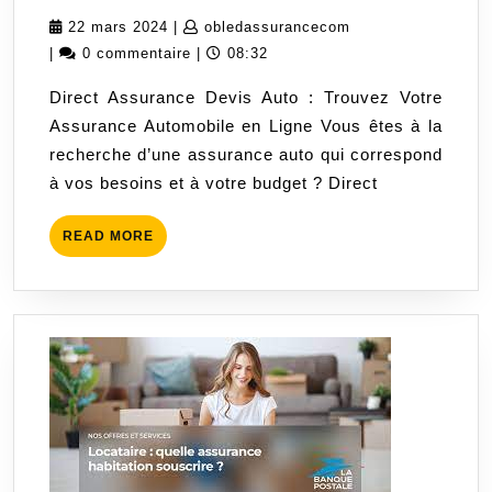
Votre
22
obledassuranceco
22 mars 2024
|
obledassurancecom
Assura
mars
|
0 commentaire
|
08:32
Automo
2024
Direct Assurance Devis Auto : Trouvez Votre
en
Assurance Automobile en Ligne Vous êtes à la
Ligne
recherche d’une assurance auto qui correspond
avec
à vos besoins et à votre budget ? Direct
Direct
Assura
READ
READ MORE
Devis
MORE
Auto