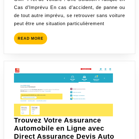
Voiture
Cas d’Imprévu En cas d’accident, de panne ou
GMF
de tout autre imprévu, se retrouver sans voiture
:
peut être une situation particulièrement
Mobilité
Assurée
READ
READ MORE
en
MORE
Toutes
Circonstances
Trouvez Votre Assurance
Automobile en Ligne avec
Trouve
Direct Assurance Devis Auto