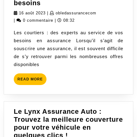
Les
besoins
courtiers
16
obledassurancecom
16 août 2023
|
obledassurancecom
en
août
|
0 commentaire
|
08:32
assurance
2023
Les courtiers : des experts au service de vos
:
besoins en assurance Lorsqu’il s’agit de
des
souscrire une assurance, il est souvent difficile
experts
de s’y retrouver parmi les nombreuses offres
au
disponibles
service
de
READ
READ MORE
vos
MORE
besoins
Le Lynx Assurance Auto :
Trouvez la meilleure couverture
pour votre véhicule en
Le
quelques clics !