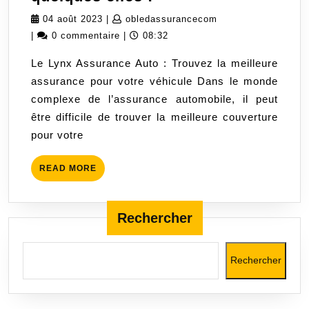
Lynx
04
obledassurancecom
04 août 2023
|
obledassurancecom
Assurance
août
|
0 commentaire
|
08:32
Auto
2023
Le Lynx Assurance Auto : Trouvez la meilleure
:
assurance pour votre véhicule Dans le monde
Trouvez
complexe de l’assurance automobile, il peut
la
être difficile de trouver la meilleure couverture
meilleure
pour votre
couverture
pour
READ
READ MORE
votre
MORE
véhicule
en
Rechercher
quelques
clics
Rechercher
!