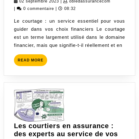
02
obledassura
02 septembre 2023
|
obledassurancecom
:
septembre
|
0 commentaire
|
08:32
votre
2023
Le courtage : un service essentiel pour vous
guide
guider dans vos choix financiers Le courtage
financier
est un terme largement utilisé dans le domaine
pour
financier, mais que signifie-t-il réellement et en
des
choix
READ
READ MORE
éclairés
MORE
Les courtiers en assurance :
des experts au service de vos