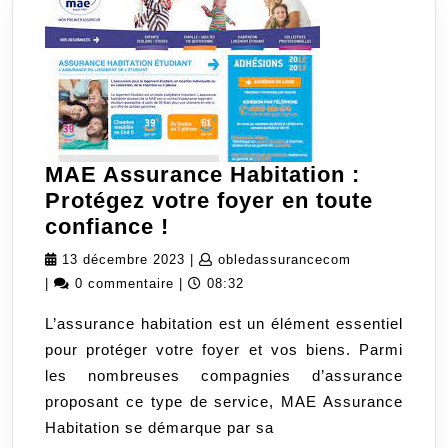
MAE Assurance Habitation :
Protégez votre foyer en toute
MAE
confiance !
Assurance
13
obledassuran
13 décembre 2023
|
obledassurancecom
Habitation
décembre
|
0 commentaire
|
08:32
:
2023
L’assurance habitation est un élément essentiel
Protégez
pour protéger votre foyer et vos biens. Parmi
votre
les nombreuses compagnies d’assurance
foyer
proposant ce type de service, MAE Assurance
en
Habitation se démarque par sa
toute