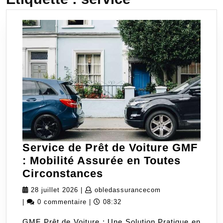
Service de Prêt de Voiture GMF
: Mobilité Assurée en Toutes
Service
Circonstances
de
28
obledassuranceco
28 juillet 2026
|
obledassurancecom
Prêt
juillet
|
0 commentaire
|
08:32
de
2026
GMF Prêt de Voiture : Une Solution Pratique en