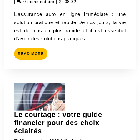
décembre
|
0 commentaire
|
08:32
ligne
2023
L’assurance auto en ligne immédiate : une
immédiate
solution pratique et rapide De nos jours, la vie
:
est de plus en plus rapide et il est essentiel
la
d’avoir des solutions pratiques
solution
rapide
READ
READ MORE
et
MORE
pratique
pour
assurer
votre
véhicule
Le courtage : votre guide
financier pour des choix
Le
éclairés
courtage