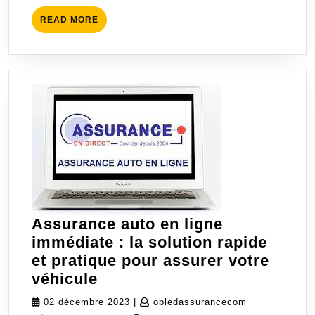
confiance
READ
READ MORE
!
MORE
Assurance auto en ligne
immédiate : la solution rapide
et pratique pour assurer votre
Assurance
véhicule
auto
02
obledassuran
02 décembre 2023
|
obledassurancecom
en