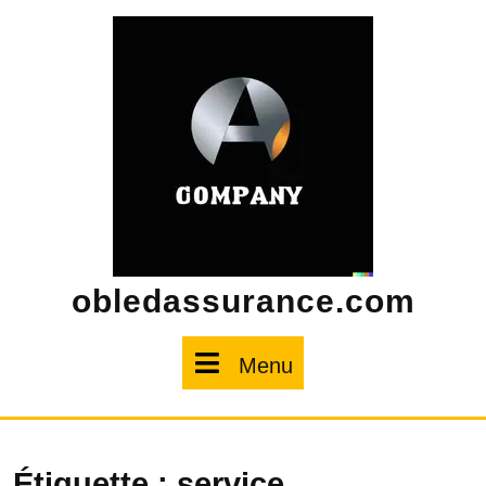
Skip
to
content
obledassurance.com
Menu
Menu
Étiquette :
service