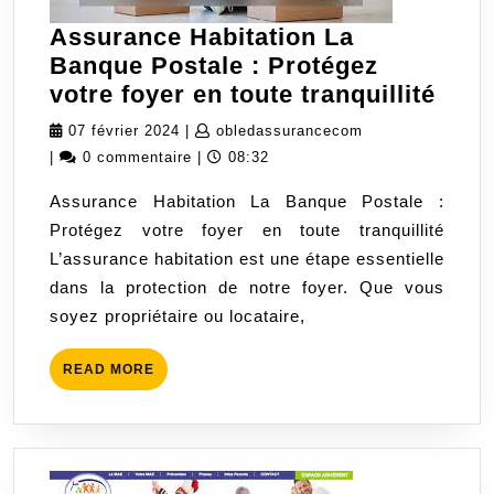
Assurance Habitation La
Banque Postale : Protégez
Assu
votre foyer en toute tranquillité
Habi
07
obledassurancec
07 février 2024
|
obledassurancecom
La
février
|
0 commentaire
|
08:32
Ban
2024
Assurance Habitation La Banque Postale :
Post
Protégez votre foyer en toute tranquillité
:
L’assurance habitation est une étape essentielle
Prot
dans la protection de notre foyer. Que vous
votr
soyez propriétaire ou locataire,
foye
en
READ
READ MORE
tout
MORE
tranq