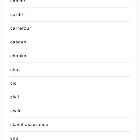
cancer
cardif
carrefour
casden
chapka
chat
cic
civil
civile
clavel assurance
cnp