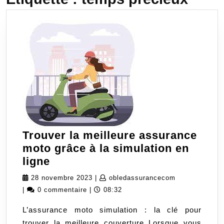
Trouver la meilleure assurance
moto grâce à la simulation en
Trouver
ligne
la
28
obledassuran
28 novembre 2023
|
obledassurancecom
meilleure
novembre
|
0 commentaire
|
08:32
assurance
2023
L’assurance moto simulation : la clé pour
moto
trouver la meilleure couverture Lorsque vous