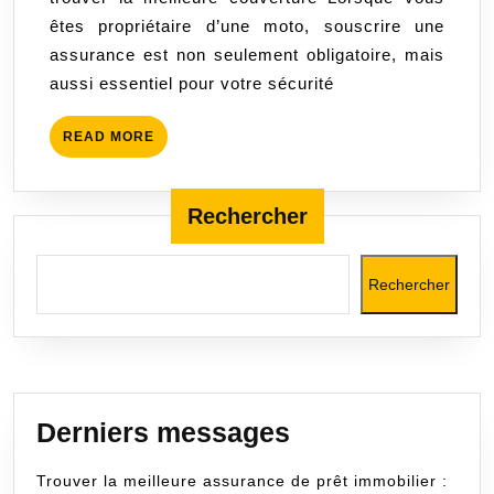
grâce
êtes propriétaire d’une moto, souscrire une
à
assurance est non seulement obligatoire, mais
la
aussi essentiel pour votre sécurité
simulation
en
READ
READ MORE
ligne
MORE
Rechercher
Rechercher
Derniers messages
Trouver la meilleure assurance de prêt immobilier :