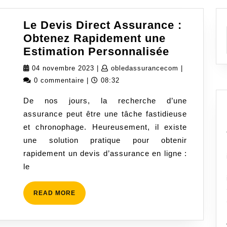
Le Devis Direct Assurance :
Obtenez Rapidement une
Le
Estimation Personnalisée
Devis
04
obledassuran
04 novembre 2023
|
obledassurancecom
|
Direct
novembre
0 commentaire
|
08:32
Assuranc
2023
De nos jours, la recherche d’une
:
assurance peut être une tâche fastidieuse
Obtenez
et chronophage. Heureusement, il existe
Rapideme
une solution pratique pour obtenir
une
rapidement un devis d’assurance en ligne :
Estimatio
le
Personnal
READ
READ MORE
MORE