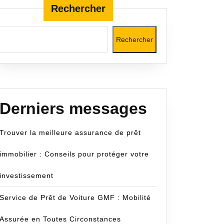
Rechercher
Rechercher
cecom
e
Derniers messages
nt
Trouver la meilleure assurance de prêt
n
immobilier : Conseils pour protéger votre
isée
investissement
Service de Prêt de Voiture GMF : Mobilité
Assurée en Toutes Circonstances