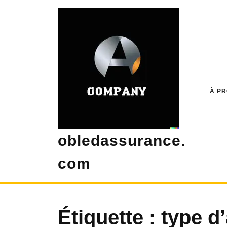
Skip
to
content
À P
obledassurance.
com
Étiquette :
type d