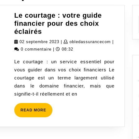
Le courtage : votre guide
financier pour des choix
Le
éclairés
courtage
02
obledassura
02 septembre 2023
|
obledassurancecom
|
:
septembre
0 commentaire
|
08:32
votre
2023
Le courtage : un service essentiel pour
guide
vous guider dans vos choix financiers Le
financier
courtage est un terme largement utilisé
pour
dans le domaine financier, mais que
des
signifie-t-il réellement et en
choix
éclairés
READ
READ MORE
MORE