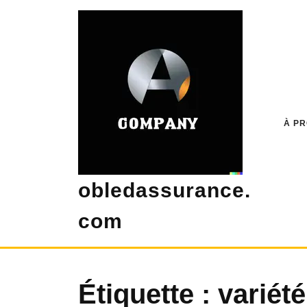
Skip
to
content
À P
obledassurance.
com
Étiquette :
variét