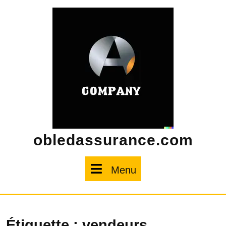
Skip
to
content
obledassurance.com
Menu
Menu
Étiquette :
vendeurs