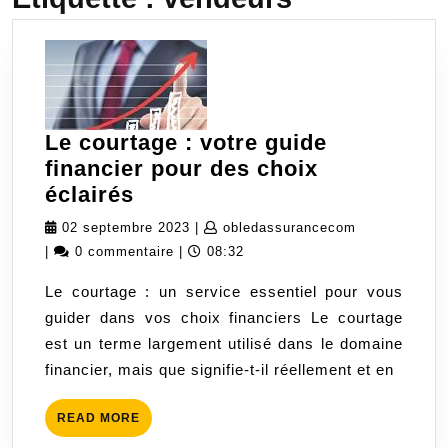
Le courtage : votre guide
financier pour des choix
Le
éclairés
courtage
02
obledassura
02 septembre 2023
|
obledassurancecom
:
septembre
|
0 commentaire
|
08:32
votre
2023
Le courtage : un service essentiel pour vous
guide
guider dans vos choix financiers Le courtage
financier
est un terme largement utilisé dans le domaine
pour
financier, mais que signifie-t-il réellement et en
des
choix
READ
READ MORE
éclairés
MORE