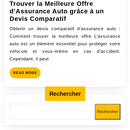
Trouver la Meilleure Offre
d’Assurance Auto grâce à un
Trouver
Devis Comparatif
la
Obtenir un devis comparatif d’assurance auto :
Meilleure
Comment trouver la meilleure offre L’assurance
Offre
auto est un élément essentiel pour protéger votre
d’Assurance
véhicule et vous-même en cas d’accident.
Auto
Cependant, il peut
grâce
à
READ
READ MORE
un
MORE
Devis
Comparatif
Rechercher
Rechercher