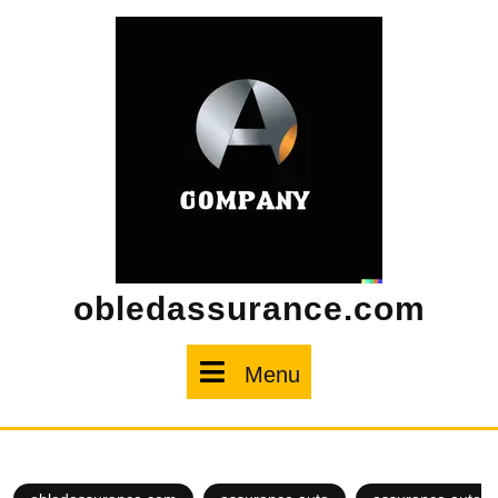
Skip
to
content
obledassurance.com
Menu
Menu