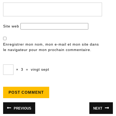
Site web
Enregistrer mon nom, mon e-mail et mon site dans
le navigateur pour mon prochain commentaire.
×
3
=
vingt sept
Navigation
PREVIOUS
NEXT
Article
Article
de
précédent
suivant