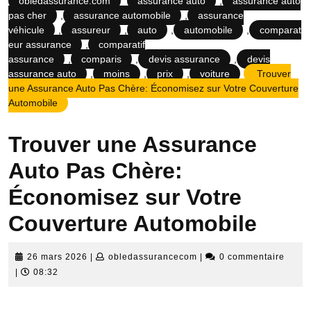
obledassurance.com
assurance auto
,
assurance auto
pas cher
,
assurance automobile
,
assurance
véhicule
,
assureur
,
auto
,
automobile
,
comparat
eur assurance
,
comparatif
assurance
,
comparis
,
devis assurance
,
devis
assurance auto
,
moins
,
prix
,
voiture
Trouver
une Assurance Auto Pas Chère: Économisez sur Votre Couverture
Automobile
Trouver une Assurance
Auto Pas Chère:
Économisez sur Votre
Couverture Automobile
26
obledassurancecom
26 mars 2026
|
obledassurancecom
|
0 commentaire
mars
|
08:32
2026