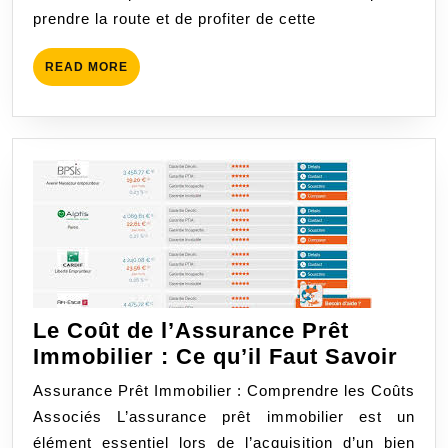
Trouver
prendre la route et de profiter de cette
une
Protection
READ
READ MORE
Abordable
MORE
et
Pas
Cher
Le Coût de l’Assurance Prêt
Le
Immobilier : Ce qu’il Faut Savoir
Coû
Assurance Prêt Immobilier : Comprendre les Coûts
de
Associés L’assurance prêt immobilier est un
l’As
élément essentiel lors de l’acquisition d’un bien