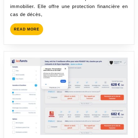
Prêt
immobilier. Elle offre une protection financière en
Immo
cas de décès,
:
Ce
READ
READ MORE
qu’il
MORE
Faut
Savo