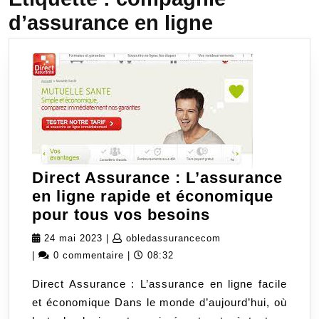
d’assurance en ligne
Direct Assurance : L’assurance
en ligne rapide et économique
Direct
pour tous vos besoins
Assurance
24
obledassurancecom
24 mai 2023
|
obledassurancecom
:
mai
|
0 commentaire
|
08:32
L’assurance
2023
Direct Assurance : L’assurance en ligne facile
en
et économique Dans le monde d’aujourd’hui, où
ligne