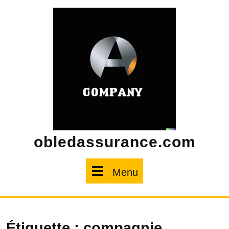
Skip
to
content
obledassurance.com
Menu
Menu
Étiquette :
compagnie