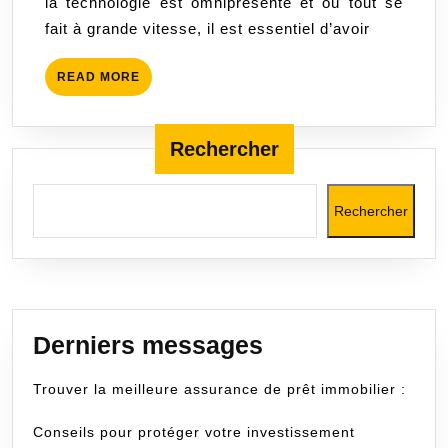
la technologie est omniprésente et où tout se
rapide
fait à grande vitesse, il est essentiel d’avoir
et
économique
READ
READ MORE
pour
MORE
tous
vos
Rechercher
besoins
Rechercher
Derniers messages
Trouver la meilleure assurance de prêt immobilier :
Conseils pour protéger votre investissement