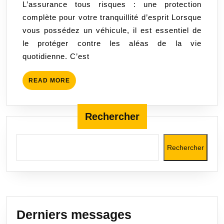
L’assurance tous risques : une protection
pour
complète pour votre tranquillité d’esprit Lorsque
l’assurance
vous possédez un véhicule, il est essentiel de
tous
le protéger contre les aléas de la vie
risques
quotidienne. C’est
pour
une
READ
READ MORE
protection
MORE
complète
Rechercher
Rechercher
Derniers messages