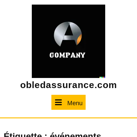
Skip
to
content
obledassurance.com
Menu
Menu
Étiquette :
événements