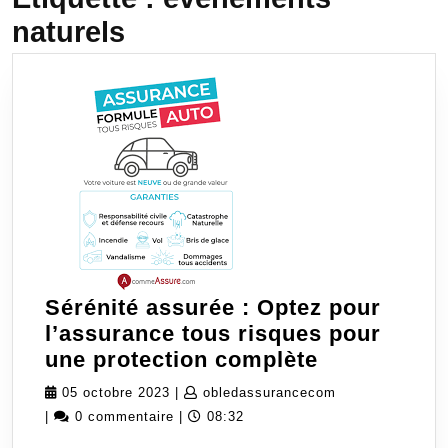
naturels
Sérénité assurée : Optez pour
l’assurance tous risques pour
Sérénité
une protection complète
assurée
05
obledassurance
05 octobre 2023
|
obledassurancecom
:
octobre
|
0 commentaire
|
08:32
Optez
2023