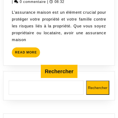
:
juin
|
0 commentaire
|
08:32
Protégez
2023
L’assurance maison est un élément crucial pour
Votre
protéger votre propriété et votre famille contre
Propriété
les risques liés à la propriété. Que vous soyez
et
propriétaire ou locataire, avoir une assurance
Votre
maison
Famille
Contre
READ
READ MORE
les
MORE
Risques
Rechercher
Rechercher